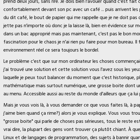
prend deux jours, sans rire. Je dois bien l'avouer quand c'est fait c
confortablement devant son pc avec un café ... puis arrivent les
du dit café, le bout de papier qui me rappelle que je ne doit pas o
jette pas n'importe où donc je la laisse là, bien en évidence sur mon
dans un bac approprié mais pas maintenant, c'est pas le bon mome
fascination pour le chaos je n'ai rien pu faire pour mon bureau. I
environnement réel ce sera toujours le bordel.
Le problème c'est que sur mon ordinateur les choses commençai
j'ai trouvé une solution et cette solution vous l'avez sous les ye
laquelle je peux tout balancer du moment que c'est historique, 
mathématique mais surtout numérique, une grosse boite dont un
au menu. Accessible aussi au reste du monde d'ailleurs que ça lui p
Mais je vous vois là, à vous demander ce que vous faites là, à 
j'aime bien quand ça rime?) alors je vous explique. Vous vous tro
"grosse boite" qui parle de choses pas sérieuses, tous le reste es
vrai dire, la plupart des gens vont trouver ça plutôt chiant. À qu
Linux et de langages de programmation, des sujets à bannir quan