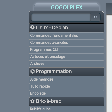
GOGOLPLEX
✪ Linux - Debian
Commandes fondamentales
Commandes avancées
Programmes CLI
Astuces et bricolage
Archives
⌬ Programmation
Aide mémoire
Tuto rapide
Bricolage
✿ Bric-à-brac
Rubik's cube