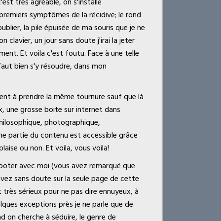
'est très agréable, on s'installe
 premiers symptômes de la récidive; le rond
ublier, la pile épuisée de ma souris que je ne
 clavier, un jour sans doute j'irai la jeter
nt. Et voila c'est foutu. Face à une telle
l faut bien s'y résoudre, dans mon
ent à prendre la même tournure sauf que là
ux, une grosse boite sur internet dans
philosophique, photographique,
e partie du contenu est accessible grâce
laise ou non. Et voila, vous voila!
papoter avec moi (vous avez remarqué que
uvez sans doute sur la seule page de cette
t très sérieux pour ne pas dire ennuyeux, à
elques exceptions près je ne parle que de
d on cherche à séduire, le genre de