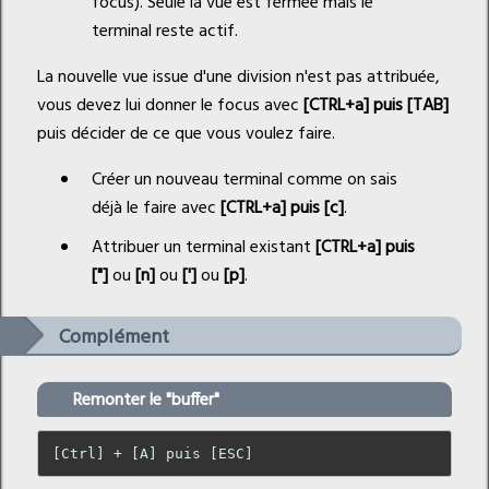
focus). Seule la vue est fermée mais le
terminal reste actif.
La nouvelle vue issue d'une division n'est pas attribuée,
vous devez lui donner le focus avec
[CTRL+a] puis [TAB]
puis décider de ce que vous voulez faire.
Créer un nouveau terminal comme on sais
déjà le faire avec
[CTRL+a] puis [c]
.
Attribuer un terminal existant
[CTRL+a] puis
["]
ou
[n]
ou
[']
ou
[p]
.
Complément
Remonter le "buffer"