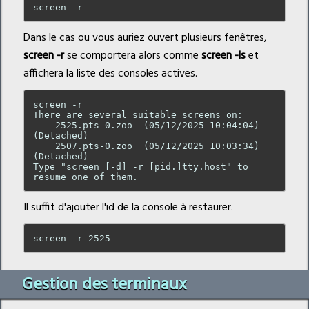
Dans le cas ou vous auriez ouvert plusieurs fenêtres,
screen -r
se comportera alors comme
screen -ls
et
affichera la liste des consoles actives.
screen -r 

There are several suitable screens on:

    2525.pts-0.zoo  (05/12/2025 10:04:04)   
(Detached)

    2507.pts-0.zoo  (05/12/2025 10:03:34)   
(Detached)

Type "screen [-d] -r [pid.]tty.host" to 
Il suffit d'ajouter l'id de la console à restaurer.
Gestion des terminaux