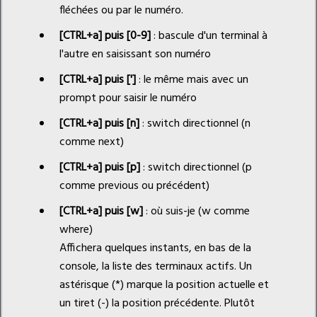
fléchées ou par le numéro.
[CTRL+a] puis [0-9]
: bascule d'un terminal à
l'autre en saisissant son numéro
[CTRL+a] puis [']
: le même mais avec un
prompt pour saisir le numéro
[CTRL+a] puis [n]
: switch directionnel (n
comme next)
[CTRL+a] puis [p]
: switch directionnel (p
comme previous ou précédent)
[CTRL+a] puis [w]
: où suis-je (w comme
where)
Affichera quelques instants, en bas de la
console, la liste des terminaux actifs. Un
astérisque (*) marque la position actuelle et
un tiret (-) la position précédente. Plutôt