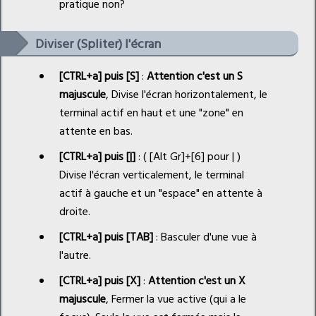
pratique non?
Diviser (Spliter) l'écran
[CTRL+a] puis [S]
:
Attention c'est un S
majuscule
, Divise l'écran horizontalement, le
terminal actif en haut et une "zone" en
attente en bas.
[CTRL+a] puis [|]
: ( [Alt Gr]+[6] pour | )
Divise l'écran verticalement, le terminal
actif à gauche et un "espace" en attente à
droite.
[CTRL+a] puis [TAB]
: Basculer d'une vue à
l'autre.
[CTRL+a] puis [X]
:
Attention c'est un X
majuscule
, Fermer la vue active (qui a le