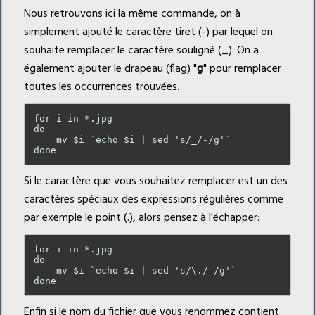
Nous retrouvons ici la même commande, on à
simplement ajouté le caractère tiret (-) par lequel on
souhaite remplacer le caractère souligné (_). On a
également ajouter le drapeau (flag) "
g
" pour remplacer
toutes les occurrences trouvées.
for i in *.jpg

do

    mv $i `echo $i | sed 's/_/-/g'`

Si le caractère que vous souhaitez remplacer est un des
caractères spéciaux des expressions régulières comme
par exemple le point (.), alors pensez à l'échapper:
for i in *.jpg

do

    mv $i `echo $i | sed 's/\./-/g'`

Enfin si le nom du fichier que vous renommez contient